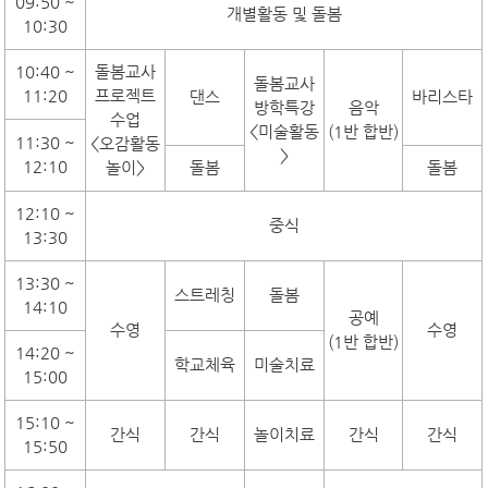
09:50 ~
개별활동 및 돌봄
10:30
10:40 ~
돌봄교사
돌봄교사
11:20
프로젝트
댄스
바리스타
방학특강
음악
수업
<미술활동
(1반 합반)
11:30 ~
<오감활동
>
12:10
놀이>
돌봄
돌봄
12:10 ~
중식
13:30
13:30 ~
스트레칭
돌봄
14:10
공예
수영
수영
(1반 합반)
14:20 ~
학교체육
미술치료
15:00
15:10 ~
간식
간식
놀이치료
간식
간식
15:50