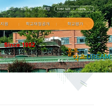
E
로그인
회원가입
사이트맵
FONT SIZE
100%
정지원
학교재정공개
학교평가