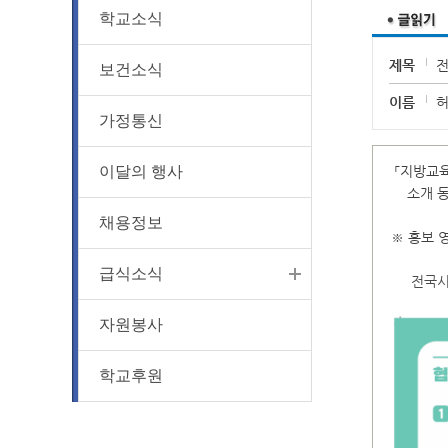
학교소식
제목
전
보건소식
이름
가정통신
이달의 행사
「지방교육
소개 동영
채용정보
※ 홍보 
급식소식
전국
자원봉사
학교후원