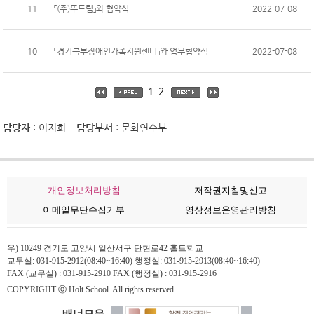
11
「(주)뚜드림」와 협약식
2022-07-08
10
「경기북부장애인가족지원센터」와 업무협약식
2022-07-08
1
2
담당자
: 이지희
담당부서
: 문화연수부
개인정보처리방침
저작권지침및신고
이메일무단수집거부
영상정보운영관리방침
우) 10249 경기도 고양시 일산서구 탄현로42 홀트학교
교무실: 031-915-2912(08:40~16:40) 행정실: 031-915-2913(08:40~16:40)
FAX (교무실) : 031-915-2910 FAX (행정실) : 031-915-2916
COPYRIGHT ⓒ Holt School. All rights reserved.